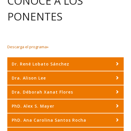
CONOCE A LOS
PONENTES
Descarga el programa»
Dr. René Lobato Sánchez
Dra. Alison Lee
Dra. Déborah Xanat Flores
PhD. Alex S. Mayer
PhD. Ana Carolina Santos Rocha