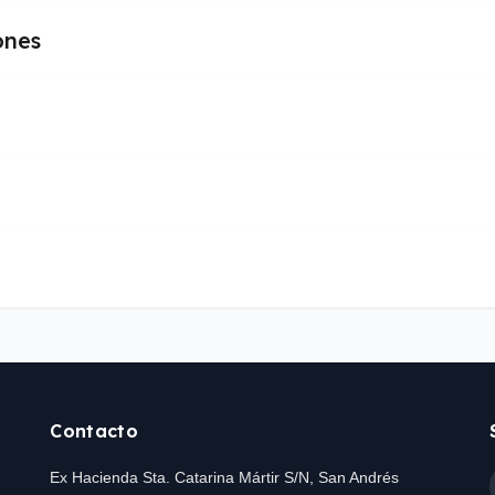
ones
Contacto
Ex Hacienda Sta. Catarina Mártir S/N, San Andrés