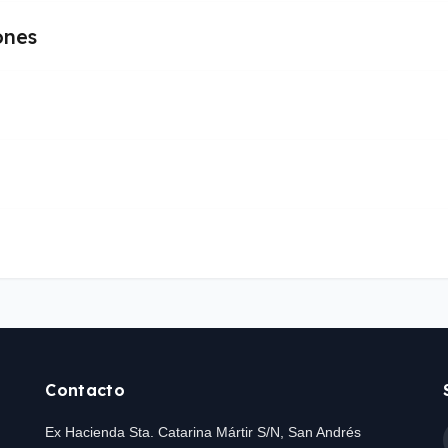
ones
Contacto
Ex Hacienda Sta. Catarina Mártir S/N, San Andrés