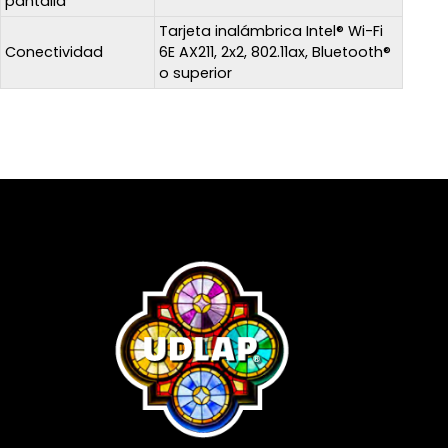
pantalla
Tarjeta inalámbrica Intel® Wi-Fi
Conectividad
6E AX211, 2x2, 802.11ax, Bluetooth®
o superior