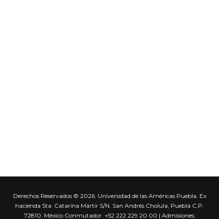
Derechos Reservados © 2026. Universidad de las Américas Puebla. Ex
hacienda Sta. Catarina Mártir S/N. San Andrés Cholula, Puebla C.P.
72810. México Conmutador: +52 222 229 20 00 | Admisiones: