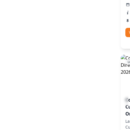
Ro
L
Co
C
O
La
Cu