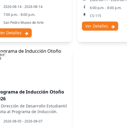
rso/estancia en Dirección
2026-08-14 - 2026-08-14
6:00 p.m. - 8:00 p.m.
questal OSEP - UDLAP 2026.
7:00 p.m. - 8:00 p.m.
CS-115
San Pedro Museo de Arte
Ver Detalles
Ver Detalles
ibre
rograma de Inducción Otoño
026
 Dirección de Desarrollo Estudiantil
vita al Programa de Inducción.
2026-08-05 - 2026-08-07