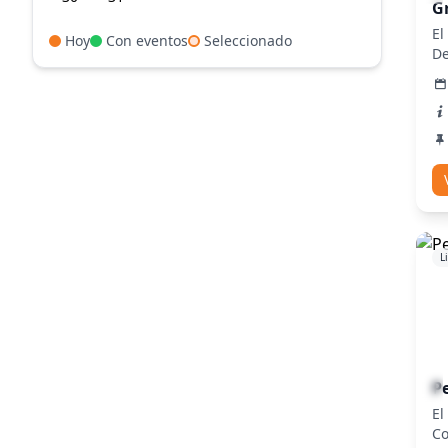
G
El
Hoy
Con eventos
Seleccionado
De
pr
Gr
L
Pe
El
Co