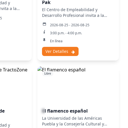
Pak
idad y
nvita a la
El Centro de Empleabilidad y
alent pitch:
Desarrollo Profesional invita a la
25
sesión informativa de Tetra Pak.
2026-08-25 - 2026-08-25
3:00 p.m. - 4:00 p.m.
En línea
Ver Detalles
Libre
de
El flamenco español
La Universidad de las Américas
Puebla y la Consejería Cultural y
idad y