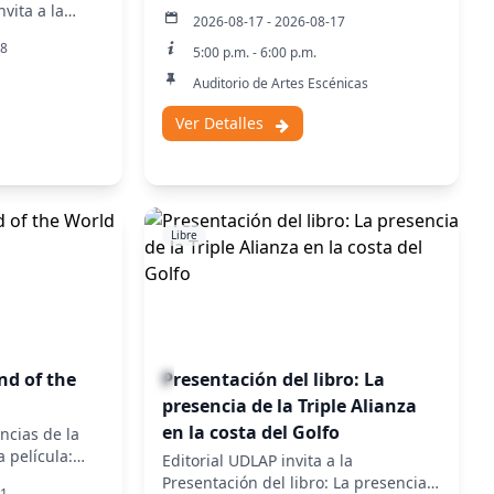
Científica de la Embajada de España
nvita a la
2026-08-17 - 2026-08-17
en México, presentan: El flamenco
AP.
18
español
5:00 p.m. - 6:00 p.m.
Auditorio de Artes Escénicas
Ver Detalles
Libre
End of the
Presentación del libro: La
presencia de la Triple Alianza
en la costa del Golfo
ncias de la
a película:
Editorial UDLAP invita a la
rld.
Presentación del libro: La presencia
11