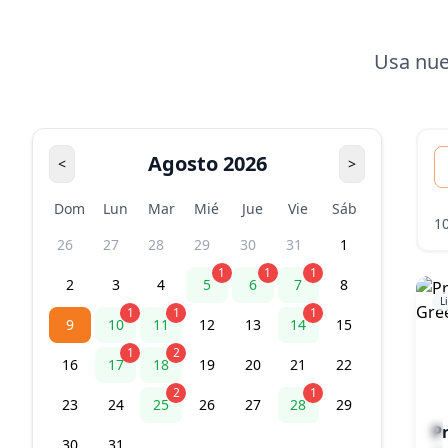
Usa nue
B
Agosto 2026
<
>
Dom
Lun
Mar
Mié
Jue
Vie
Sáb
1
26
27
28
29
30
31
1
1
1
1
2
3
4
5
6
7
8
L
1
1
1
9
10
11
12
13
14
15
1
2
16
17
18
19
20
21
22
2
1
23
24
25
26
27
28
29
P
30
31