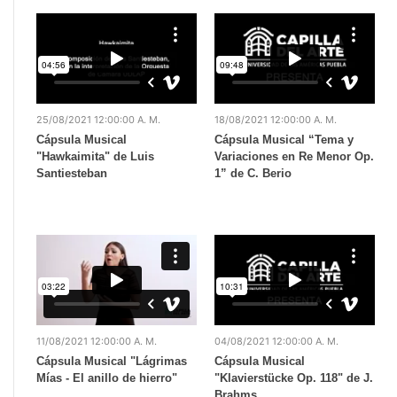
25/08/2021 12:00:00 A. M.
18/08/2021 12:00:00 A. M.
Cápsula Musical
Cápsula Musical “Tema y
"Hawkaimita" de Luis
Variaciones en Re Menor Op.
Santiesteban
1” de C. Berio
11/08/2021 12:00:00 A. M.
04/08/2021 12:00:00 A. M.
Cápsula Musical "Lágrimas
Cápsula Musical
Mías - El anillo de hierro"
"Klavierstücke Op. 118" de J.
Brahms