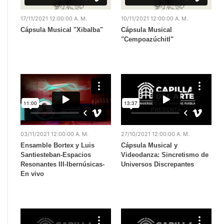
17/11/2021 12:00:00 A. M.
10/11/2021 12:00:00 A. M.
Cápsula Musical "Xibalba"
Cápsula Musical
"Cempoazúchitl"
03/11/2021 12:00:00 A. M.
27/10/2021 12:00:00 A. M.
Ensamble Bortex y Luis
Cápsula Musical y
Santiesteban-Espacios
Videodanza: Sincretismo de
Resonantes III-Ibernúsicas-
Universos Discrepantes
En vivo