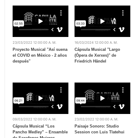
23/03/2022 12:00:00 A. M.
16/03/2024 12:00:00 A. M.
Proyecto Musical "Así suena
Cápsula Musical "Largo
el COVID en México - 2 años
(Ópera de Xerxes)" de
después"
Friedrich Händel
09/03/2022 12:00:00 A. M.
23/02/2022 12:00:00 A. M.
Cápsula Musical “Los
Paisaje Sonoro: Studio
Pancho Medley” – Ensamble
Session con Luis Tlatehui
de Saxofones Mujeres