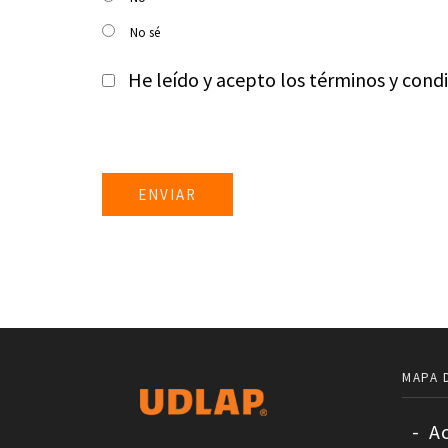
No sé
He leído y acepto los términos y cond
MAPA D
-
Ac