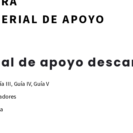
ARA
ERIAL DE APOYO
ial de apoyo desca
a III, Guía IV, Guía V
jadores
sa