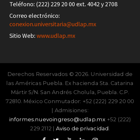
Teléfono: (222) 229 20 00 ext. 4042 y 2708
Correo electrónico:
conexion.universitaria@udlap.mx
Sitio Web:
www.udlap.mx
Derechos Reservados © 2026. Universidad de
las Américas Puebla. Ex hacienda Sta. Catarina
Mártir S/N. San Andrés Cholula, Puebla. C.P.
72810. México Conmutador: +52 (222) 229 20 00
| Admisiones:
informes.nuevoingreso@udlap.mx
+52 (222)
229 2112 |
Aviso de privacidad
.