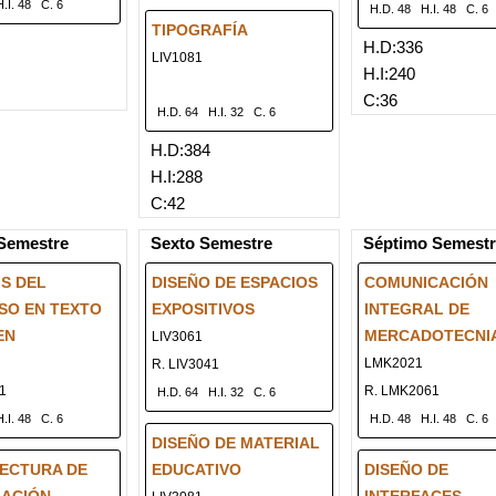
H.I. 48
C. 6
H.D. 48
H.I. 48
C. 6
TIPOGRAFÍA
H.D:336
LIV1081
H.I:240
C:36
H.D. 64
H.I. 32
C. 6
H.D:384
H.I:288
C:42
Semestre
Sexto Semestre
Séptimo Semest
IS DEL
DISEÑO DE ESPACIOS
COMUNICACIÓN
SO EN TEXTO
EXPOSITIVOS
INTEGRAL DE
EN
MERCADOTECNI
LIV3061
LMK2021
R. LIV3041
91
R. LMK2061
H.D. 64
H.I. 32
C. 6
H.I. 48
C. 6
H.D. 48
H.I. 48
C. 6
DISEÑO DE MATERIAL
ECTURA DE
EDUCATIVO
DISEÑO DE