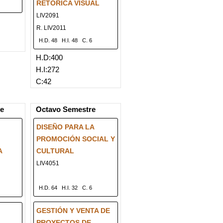
RETÓRICA VISUAL
LIV2091
R. LIV2011
H.D. 48
H.I. 48
C. 6
H.D:400
H.I:272
C:42
re
Octavo Semestre
DISEÑO PARA LA
PROMOCIÓN SOCIAL Y
A
CULTURAL
LIV4051
H.D. 64
H.I. 32
C. 6
GESTIÓN Y VENTA DE
PROYECTOS DE