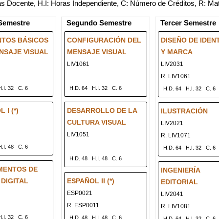
 Docente, H.I: Horas Independiente, C: Número de Créditos, R: Mate
Semestre
Segundo Semestre
Tercer Semestre
TOS BÁSICOS
CONFIGURACIÓN DEL
DISEÑO DE IDEN
NSAJE VISUAL
MENSAJE VISUAL
Y MARCA
LIV1061
LIV2031
R. LIV1061
H.I. 32
C. 6
H.D. 64
H.I. 32
C. 6
H.D. 64
H.I. 32
C. 6
 I (*)
DESARROLLO DE LA
ILUSTRACIÓN
CULTURA VISUAL
LIV2021
LIV1051
R. LIV1071
H.I. 48
C. 6
H.D. 64
H.I. 32
C. 6
H.D. 48
H.I. 48
C. 6
MENTOS DE
INGENIERÍA
 DIGITAL
ESPAÑOL II (*)
EDITORIAL
ESP0021
LIV2041
R. ESP0011
R. LIV1081
H.I. 32
C. 6
H.D. 48
H.I. 48
C. 6
H.D. 64
H.I. 32
C. 6