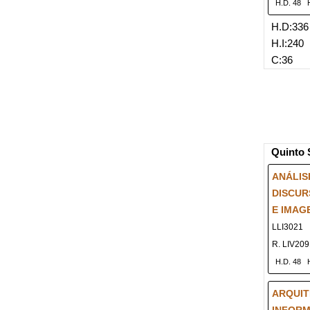
H.D. 48
H.D:336
H.I:240
C:36
Quinto 
ANÁLIS
DISCUR
E IMAG
LLI3021
R. LIV20
H.D. 48
ARQUIT