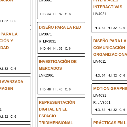
MACIÓN
INTERFACES
LIV3081
INTERACTIVAS
LIV4021
H.D. 64
H.I. 32
C. 6
H.I. 32
C. 6
DISEÑO PARA LA RED
H.D. 64
H.I. 32
C. 6
 PARA LA
LIV3071
CIÓN Y
DISEÑO PARA LA
R. LIV3031
IDAD
COMUNICACIÓN
H.D. 64
H.I. 32
C. 6
ORGANIZACION
INVESTIGACIÓN DE
LIV4011
MERCADOS
H.I. 32
C. 6
LMK2061
H.D. 64
H.I. 32
C. 6
N AVANZADA
IMAGEN
MOTION GRAPHIC
H.D. 48
H.I. 48
C. 6
L
LIV4031
REPRESENTACIÓN
R. LIV3051
DIGITAL EN EL
51
H.D. 64
H.I. 32
C. 6
ESPACIO
H.I. 32
C. 6
TRIDIMENSIONAL
PRÁCTICAS EN L