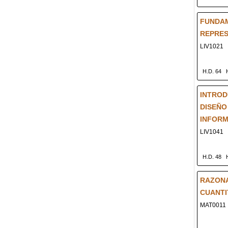
FUNDA
REPRE
LIV1021
H.D. 64
INTROD
DISEÑO
INFORM
LIV1041
H.D. 48
RAZON
CUANTIT
MAT0011