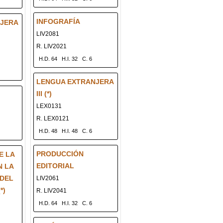
INFOGRAFÍA
JERA
LIV2081
R. LIV2021
H.D. 64
H.I. 32
C. 6
LENGUA EXTRANJERA
III (*)
LEX0131
R. LEX0121
H.D. 48
H.I. 48
C. 6
PRODUCCIÓN
E LA
EDITORIAL
N LA
DEL
LIV2061
*)
R. LIV2041
H.D. 64
H.I. 32
C. 6