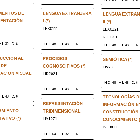
MENTOS DE
LENGUA EXTRANJERA
LENGUA EXTRAN
SENTACIÓN
I (*)
II (*)
LEX0111
LEX0121
R. LEX0111
H.I. 32
C. 6
H.D. 48
H.I. 48
C. 6
H.D. 48
H.I. 48
C. 6
UCCIÓN AL
PROCESOS
SEMIÓTICA (*)
 DE
COGNOSCITIVOS (*)
LIV2011
ACIÓN VISUAL
LID2021
H.D. 48
H.I. 48
C. 6
H.D. 48
H.I. 48
C. 6
H.I. 48
C. 6
TECNOLOGÍAS D
REPRESENTACIÓN
INFORMACIÓN E
AMIENTO
TRIDIMENSIONAL
CONSTRUCCIÓN 
ATIVO (*)
LIV1071
CONOCIMIENTO (
INF0011
H.D. 64
H.I. 32
C. 6