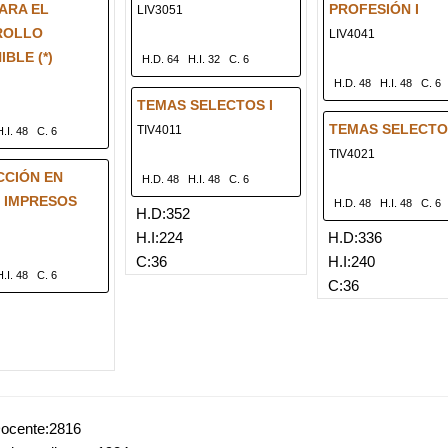
PARA EL
PROFESIÓN I
LIV3051
ROLLO
LIV4041
BLE (*)
H.D. 64
H.I. 32
C. 6
H.D. 48
H.I. 48
C. 6
TEMAS SELECTOS I
TEMAS SELECTOS
TIV4011
H.I. 48
C. 6
TIV4021
CIÓN EN
H.D. 48
H.I. 48
C. 6
 IMPRESOS
H.D. 48
H.I. 48
C. 6
H.D:352
H.I:224
H.D:336
C:36
H.I:240
H.I. 48
C. 6
C:36
Docente:2816