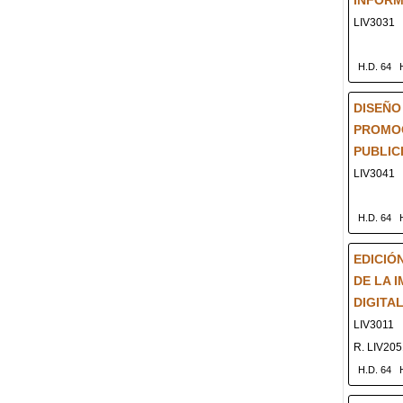
INFOR
LIV3031
H.D. 64
DISEÑO
PROMO
PUBLIC
LIV3041
H.D. 64
EDICIÓ
DE LA 
DIGITA
LIV3011
R. LIV20
H.D. 64