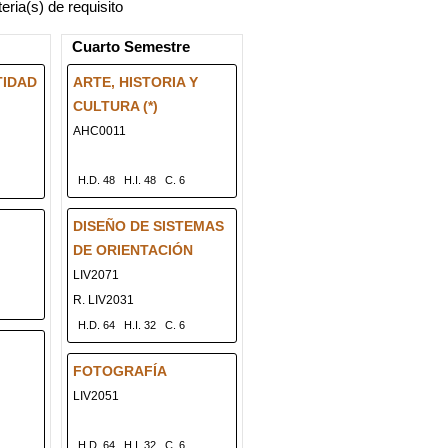
ria(s) de requisito
Cuarto Semestre
TIDAD
ARTE, HISTORIA Y
CULTURA (*)
AHC0011
H.D. 48
H.I. 48
C. 6
DISEÑO DE SISTEMAS
DE ORIENTACIÓN
LIV2071
R. LIV2031
H.D. 64
H.I. 32
C. 6
FOTOGRAFÍA
LIV2051
H.D. 64
H.I. 32
C. 6