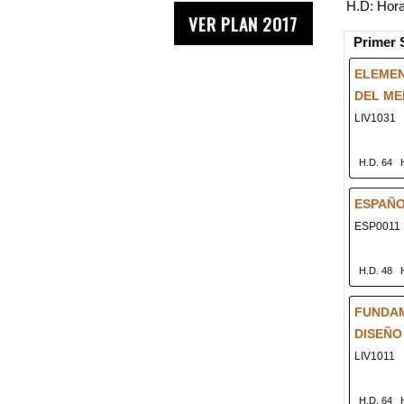
H.D: Horas
VER PLAN 2017
Primer 
ELEMEN
DEL ME
LIV1031
H.D. 64
ESPAÑOL
ESP0011
H.D. 48
FUNDA
DISEÑO
LIV1011
H.D. 64