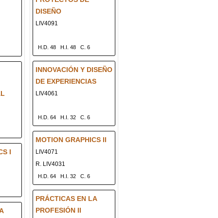
DISEÑO
LIV4091
H.D. 48
H.I. 48
C. 6
INNOVACIÓN Y DISEÑO
DE EXPERIENCIAS
AL
LIV4061
H.D. 64
H.I. 32
C. 6
MOTION GRAPHICS II
S I
LIV4071
R. LIV4031
H.D. 64
H.I. 32
C. 6
PRÁCTICAS EN LA
PROFESIÓN II
A