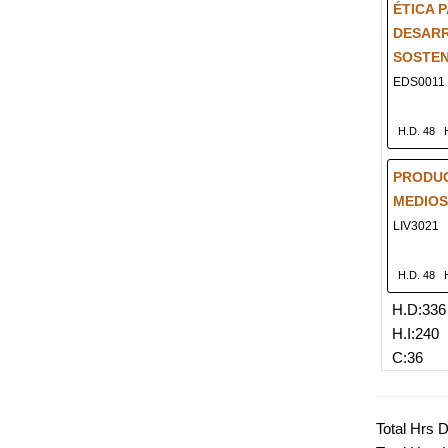
ÉTICA 
DESAR
SOSTENI
EDS0011
H.D. 48
PRODUC
MEDIOS
LIV3021
H.D. 48
H.D:336
H.I:240
C:36
Total Hrs 