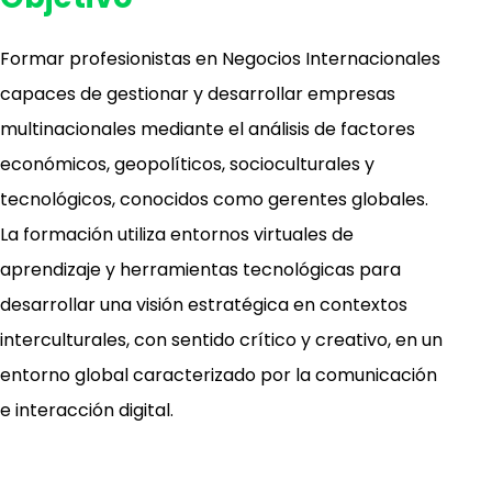
EGM0023
EGS0023
INTRODUCCIÓN A LAS
COMPORTAMIENTO Y SALUD
EGA0033
MÚSICA Y CULTURA POP
EGH0033
EGC0033
CIENCIA FICCIÓN Y FILOSOFÍA
ENFERMEDADES EMERGENTES
MATEMÁTICAS DEL DINERO
MENTAL
EGA0043
CINE DE ARTE
Formar profesionistas en Negocios Internacionales
EGH0043
EGC0043
LATINOAMÉRICA EN SUS
DE LAS PARTÍCULAS AL UNIVERSO
EGM0033
EGS0033
INTRODUCCIÓN A LAS
DIVERSIDAD, EQUIDAD E
LITERATURAS
capaces de gestionar y desarrollar empresas
MATEMÁTICAS DE LOS DATOS
INCLUSIÓN
multinacionales mediante el análisis de factores
EGM0043
EGS0043
REDESCUBRIENDO LAS
ESTUDIOS SOCIALES DE MÉXICO
MATEMÁTICAS: ENTRE JUEGO Y
ocultar
económicos, geopolíticos, socioculturales y
ocultar
ARTE
ocultar
tecnológicos, conocidos como gerentes globales.
La formación utiliza entornos virtuales de
ocultar
aprendizaje y herramientas tecnológicas para
ocultar
desarrollar una visión estratégica en contextos
interculturales, con sentido crítico y creativo, en un
entorno global caracterizado por la comunicación
e interacción digital.