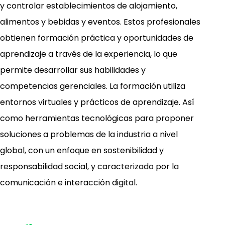
y controlar establecimientos de alojamiento,
EGM0043
EGS0043
ESTUDIOS SOCIALES DE MÉXICO
REDESCUBRIENDO LAS
MATEMÁTICAS: ENTRE JUEGO Y
ocultar
alimentos y bebidas y eventos. Estos profesionales
ocultar
ARTE
ocultar
obtienen formación práctica y oportunidades de
aprendizaje a través de la experiencia, lo que
ocultar
permite desarrollar sus habilidades y
ocultar
competencias gerenciales. La formación utiliza
entornos virtuales y prácticos de aprendizaje. Así
como herramientas tecnológicas para proponer
soluciones a problemas de la industria a nivel
global, con un enfoque en sostenibilidad y
responsabilidad social, y caracterizado por la
comunicación e interacción digital.