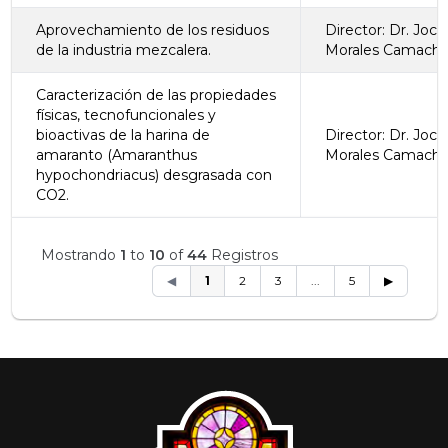
Aprovechamiento de los residuos
Director: Dr. Joc
de la industria mezcalera.
Morales Camach
Caracterización de las propiedades
físicas, tecnofuncionales y
bioactivas de la harina de
Director: Dr. Joc
amaranto (Amaranthus
Morales Camach
hypochondriacus) desgrasada con
CO2.
Mostrando
1
to
10
of
44
Registros
◀
1
2
3
...
5
▶