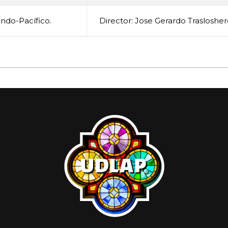
Indo-Pacífico.
Director: Jose Gerardo Traslosh