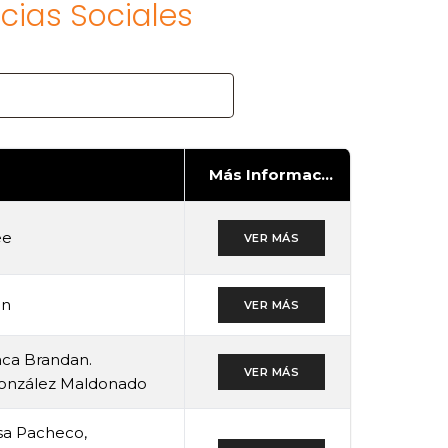
cias Sociales
Más Información
ee
VER MÁS
on
VER MÁS
aca Brandan.
VER MÁS
 González Maldonado
osa Pacheco,