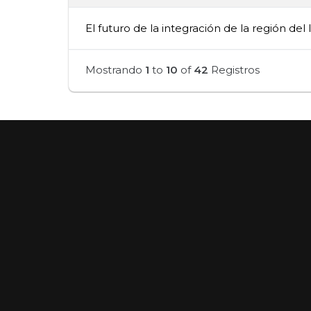
El futuro de la integración de la región del 
Mostrando
1
to
10
of
42
Registros