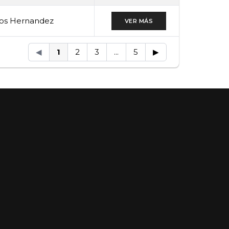
eros Hernandez
VER MÁS
◀
1
2
3
...
5
▶