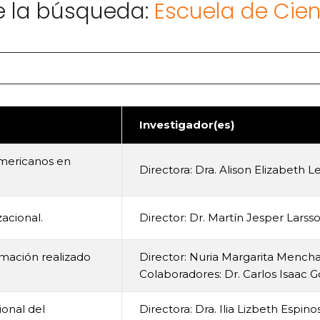
e la búsqueda:
Escuela de Cien
Investigador(es)
americanos en
Directora: Dra. Alison Elizabeth L
acional.
Director: Dr. Martín Jesper Larss
mación realizado
Director: Nuria Margarita Mench
Colaboradores: Dr. Carlos Isaac
ional del
Directora: Dra. Ilia Lizbeth Espin