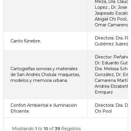
Meza, Dra. Claudia
Lopez , Dr. Jose L
Jaspeado Escalona
Abigail Chi Pool, D
Omar Camarena M
Directora: Dra. Fl
Canto fúnebre.
Gutiérrez Juárez
Director: Peñaher
Dr. Eduardo Gutié
Cartografías sonoras y materiales
Dra. Melissa Sch
de San Andrés Cholula: maquetas,
González, Dr. Eri
modelos y memoria urbana.
Camarena Martíne
Andrea Elizabeth
Enriquez
Confort Ambiental e Iluminación
Directora: Dra. Dor
Eficiente.
Chi Pool
Mostrando
1
to
10
of
39
Registros