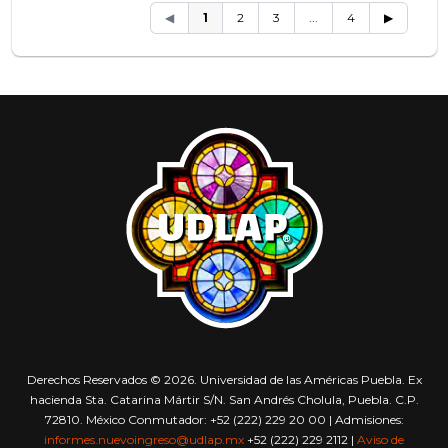
◀
1
2
3
...
4
▶
Derechos Reservados © 2026. Universidad de las Américas Puebla. Ex
hacienda Sta. Catarina Mártir S/N. San Andrés Cholula, Puebla. C.P.
72810. México Conmutador: +52 (222) 229 20 00 | Admisiones:
informes.nuevoingreso@udlap.mx
+52 (222) 229 2112 |
Aviso de