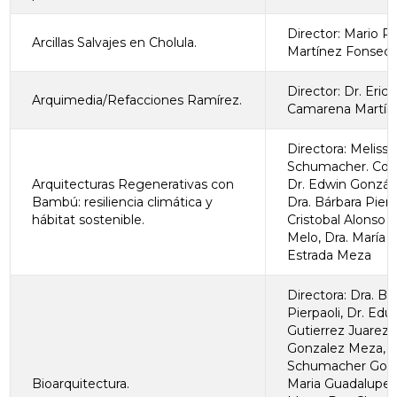
Director: Mario R
Arcillas Salvajes en Cholula.
Martínez Fonsec
Director: Dr. Eric
Arquimedia/Refacciones Ramírez.
Camarena Martín
Directora: Melissa
Schumacher. Cola
Arquitecturas Regenerativas con
Dr. Edwin Gonzál
Bambú: resiliencia climática y
Dra. Bárbara Pierpa
hábitat sostenible.
Cristobal Alonso 
Melo, Dra. María 
Estrada Meza
Directora: Dra. Ba
Pierpaoli, Dr. Edu
Gutierrez Juarez,
Gonzalez Meza, Dr
Schumacher Gonzá
Bioarquitectura.
Maria Guadalupe 