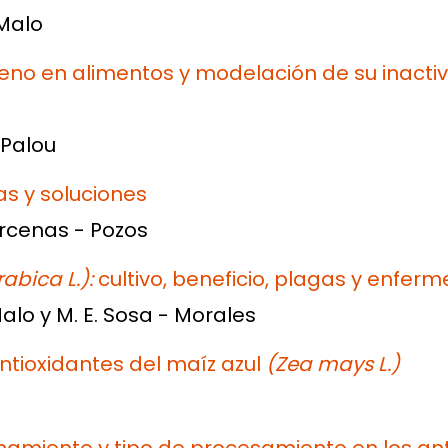
 Malo
geno en alimentos y modelación de su inactiv
 Palou
as y soluciones
árcenas - Pozos
abica L.):
cultivo, beneficio, plagas y enfe
 Malo y M. E. Sosa - Morales
ntioxidantes del maíz azul
(Zea mays L.)