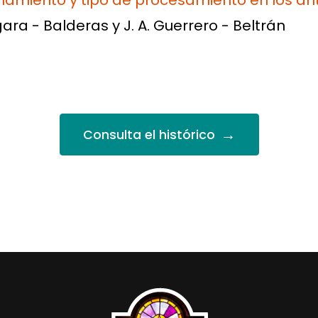
amiento y tipo de procesamiento en los an
rgara - Balderas y J. A. Guerrero - Beltrán
→
Consulta el histórico