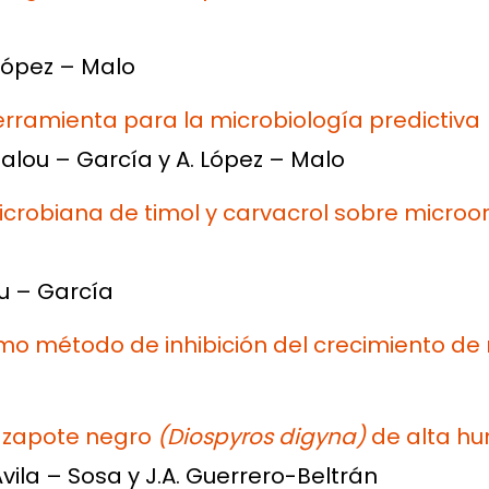
 López – Malo
rramienta para la microbiología predictiva
Palou – García y A. López – Malo
crobiana de timol y carvacrol sobre microo
ou – García
mo método de inhibición del crecimiento de
e zapote negro
(Diospyros digyna)
de alta h
vila – Sosa y J.A. Guerrero-Beltrán