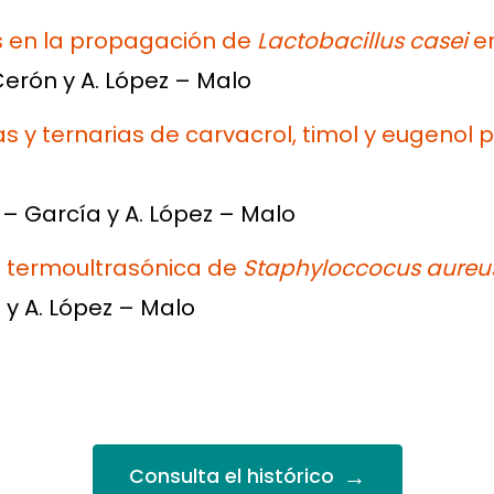
s en la propagación de
Lactobacillus casei
en
Cerón y A. López – Malo
s y ternarias de carvacrol, timol y eugenol p
u – García y A. López – Malo
n termoultrasónica de
Staphyloccocus aureu
m y A. López – Malo
→
Consulta el histórico