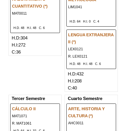
CUANTITATIVO (*)
LIM1041
MAT0011
H.D. 64
H.I. 0
C. 4
H.D. 48
H.I. 48
C. 6
LENGUA EXTRANJERA
H.D:304
II (*)
H.I:272
LEX0121
C:36
R. LEX0121
H.D. 48
H.I. 48
C. 6
H.D:432
H.I:208
C:40
Tercer Semestre
Cuarto Semestre
CÁLCULO II
ARTE, HISTORIA Y
CULTURA (*)
MAT1071
AHC0011
R. MAT1061
H.D. 64
H.I. 32
C. 6