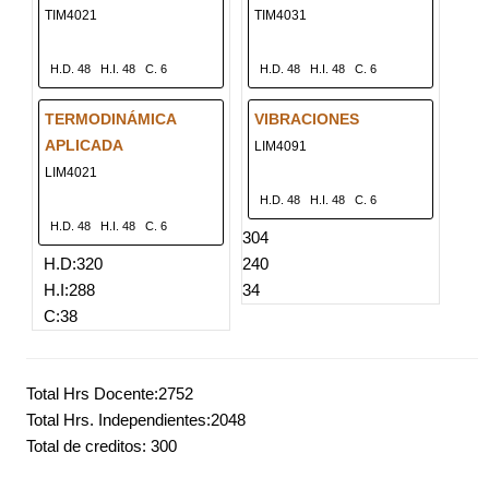
TIM4021
TIM4031
H.D. 48
H.I. 48
C. 6
H.D. 48
H.I. 48
C. 6
TERMODINÁMICA
VIBRACIONES
APLICADA
LIM4091
LIM4021
H.D. 48
H.I. 48
C. 6
H.D. 48
H.I. 48
C. 6
304
H.D:320
240
H.I:288
34
C:38
Total Hrs Docente:2752
Total Hrs. Independientes:2048
Total de creditos: 300