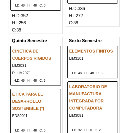
H.D. 48
H.I. 48
C. 6
H.D:336
H.D:352
H.I:272
H.I:256
C:38
C:38
Quinto Semestre
Sexto Semestre
CINÉTICA DE
ELEMENTOS FINITOS
CUERPOS RÍGIDOS
LIM3101
LIM3031
R. LIM2071
H.D. 48
H.I. 48
C. 6
H.D. 48
H.I. 48
C. 6
LABORATORIO DE
MANUFACTURA
ÉTICA PARA EL
INTEGRADA POR
DESARROLLO
COMPUTADORA
SOSTENIBLE (*)
LIM3091
EDS0011
H.D. 32
H.I. 0
C. 2
H.D. 48
H.I. 48
C. 6