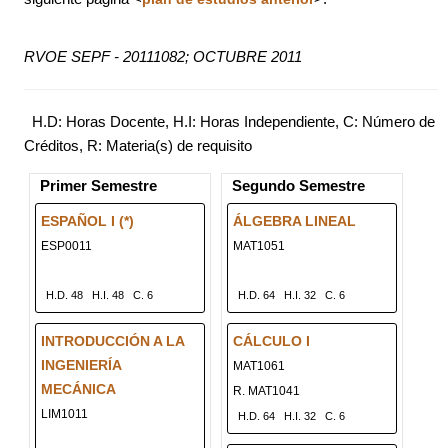
RVOE SEPF - 20111082; OCTUBRE 2011
H.D: Horas Docente, H.I: Horas Independiente, C: Número de
Créditos, R: Materia(s) de requisito
Primer Semestre
Segundo Semestre
ESPAÑOL I (*)
ÁLGEBRA LINEAL
ESP0011
MAT1051
H.D. 48
H.I. 48
C. 6
H.D. 64
H.I. 32
C. 6
INTRODUCCIÓN A LA
CÁLCULO I
INGENIERÍA
MAT1061
MECÁNICA
R. MAT1041
LIM1011
H.D. 64
H.I. 32
C. 6