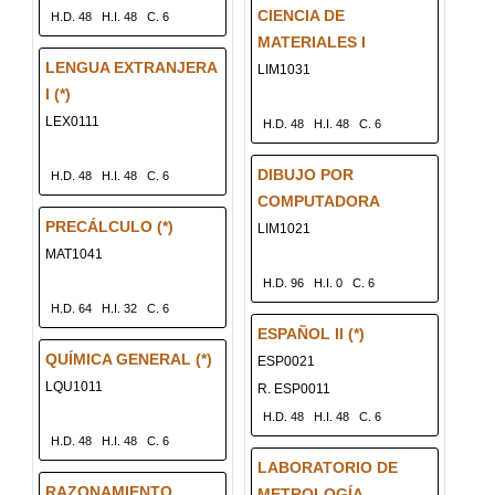
CIENCIA DE
H.D. 48
H.I. 48
C. 6
MATERIALES I
LENGUA EXTRANJERA
LIM1031
I (*)
LEX0111
H.D. 48
H.I. 48
C. 6
DIBUJO POR
H.D. 48
H.I. 48
C. 6
COMPUTADORA
PRECÁLCULO (*)
LIM1021
MAT1041
H.D. 96
H.I. 0
C. 6
H.D. 64
H.I. 32
C. 6
ESPAÑOL II (*)
QUÍMICA GENERAL (*)
ESP0021
LQU1011
R. ESP0011
H.D. 48
H.I. 48
C. 6
H.D. 48
H.I. 48
C. 6
LABORATORIO DE
RAZONAMIENTO
METROLOGÍA