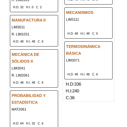
R. LIM2061
H.D. 32
H.I. 0
C. 2
MECANISMOS
LIM3111
MANUFACTURA II
LIM3011
H.D. 48
H.I. 48
C. 6
R. LIM1031
H.D. 48
H.I. 48
C. 6
TERMODINÁMICA
BÁSICA
MECÁNICA DE
LIM3071
SÓLIDOS II
LIM3041
H.D. 48
H.I. 48
C. 6
R. LIM2061
H.D. 48
H.I. 48
C. 6
H.D:336
H.I:240
PROBABILIDAD Y
C:36
ESTADÍSTICA
MAT2061
H.D. 64
H.I. 32
C. 6