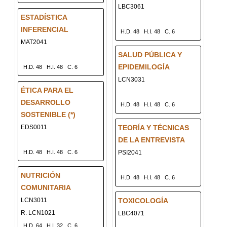
LBC3061
ESTADÍSTICA
INFERENCIAL
H.D. 48
H.I. 48
C. 6
MAT2041
SALUD PÚBLICA Y
EPIDEMILOGÍA
H.D. 48
H.I. 48
C. 6
LCN3031
ÉTICA PARA EL
DESARROLLO
H.D. 48
H.I. 48
C. 6
SOSTENIBLE (*)
EDS0011
TEORÍA Y TÉCNICAS
DE LA ENTREVISTA
H.D. 48
H.I. 48
C. 6
PSI2041
NUTRICIÓN
H.D. 48
H.I. 48
C. 6
COMUNITARIA
LCN3011
TOXICOLOGÍA
R. LCN1021
LBC4071
H.D. 64
H.I. 32
C. 6