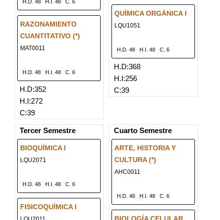
H.D. 48
H.I. 48
C. 6
QUÍMICA ORGÁNICA I
RAZONAMIENTO
LQU1051
CUANTITATIVO (*)
MAT0011
H.D. 48
H.I. 48
C. 6
H.D:368
H.D. 48
H.I. 48
C. 6
H.I:256
H.D:352
C:39
H.I:272
C:39
Tercer Semestre
Cuarto Semestre
BIOQUÍMICA I
ARTE, HISTORIA Y
CULTURA (*)
LQU2071
AHC0011
H.D. 48
H.I. 48
C. 6
H.D. 48
H.I. 48
C. 6
FISICOQUÍMICA I
BIOLOGÍA CELULAR
LQU2011