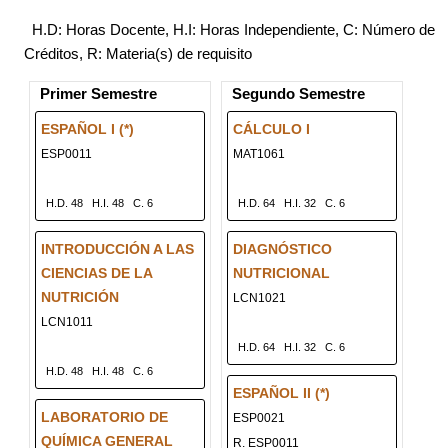
H.D: Horas Docente, H.I: Horas Independiente, C: Número de
Créditos, R: Materia(s) de requisito
Primer Semestre
Segundo Semestre
ESPAÑOL I (*)
CÁLCULO I
ESP0011
MAT1061
H.D. 48
H.I. 48
C. 6
H.D. 64
H.I. 32
C. 6
INTRODUCCIÓN A LAS
DIAGNÓSTICO
CIENCIAS DE LA
NUTRICIONAL
NUTRICIÓN
LCN1021
LCN1011
H.D. 64
H.I. 32
C. 6
H.D. 48
H.I. 48
C. 6
ESPAÑOL II (*)
LABORATORIO DE
ESP0021
QUÍMICA GENERAL
R. ESP0011