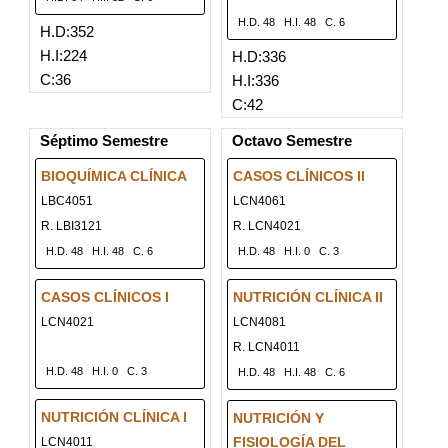
H.D. 48
H.I. 48
C. 6
H.D:352
H.I:224
H.D:336
C:36
H.I:336
C:42
Séptimo Semestre
Octavo Semestre
BIOQUÍMICA CLÍNICA
CASOS CLÍNICOS II
LBC4051
LCN4061
R. LBI3121
R. LCN4021
H.D. 48
H.I. 48
C. 6
H.D. 48
H.I. 0
C. 3
CASOS CLÍNICOS I
NUTRICIÓN CLÍNICA II
LCN4021
LCN4081
R. LCN4011
H.D. 48
H.I. 0
C. 3
H.D. 48
H.I. 48
C. 6
NUTRICIÓN CLÍNICA I
NUTRICIÓN Y
FISIOLOGÍA DEL
LCN4011