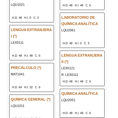
LQU1021
H.D. 48
H.I. 48
C. 6
LABORATORIO DE
H.D. 48
H.I. 0
C. 3
QUÍMICA ANALÍTICA
LENGUA EXTRANJERA
LQU2061
I (*)
LEX0111
H.D. 48
H.I. 0
C. 3
LENGUA EXTRANJERA
H.D. 48
H.I. 48
C. 6
II (*)
PRECÁLCULO (*)
LEX0121
MAT1041
R. LEX0111
H.D. 48
H.I. 48
C. 6
H.D. 64
H.I. 32
C. 6
QUÍMICA ANALÍTICA
QUÍMICA GENERAL (*)
LQU2051
LQU1011
H.D. 48
H.I. 48
C. 6