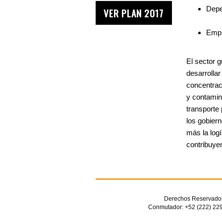
Depe
VER PLAN 2017
Empr
El sector 
desarrollar
concentrac
y contamin
transporte 
los gobier
más la logí
contribuye
Derechos Reservados 
Conmutador: +52 (222) 229