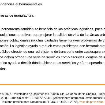
ndencias gubernamentales.
esas de manufactura.
gubernamental también se beneficia de las prácticas logísticas, pues 
 soluciones creativas para mejorar la calidad de vida de las áreas ur
iones poblacionales muchas ciudades tienen graves problemas de tr
ación. La logística ayuda a reducir estos problemas con herramient
público ofreciendo una red eficiente de transporte entre cualesquiera 
nos deben ofrecer una serie de servicios como escuelas, centros de s
stica ayuda a decidir dónde ubicar estos servicios y cómo operarlos p
ntes.
© 2026. Universidad de las Américas Puebla. Sta. Catarina Mártir. Cholula, Puebl
 20 00. Lada sin costo: 01 800 22 77 400 | Admisiones: informes.nuevoingreso@u
Teléfono gratuito para llamadas de EE.UU. 1 844 873 2970 |
Aviso de privacidad