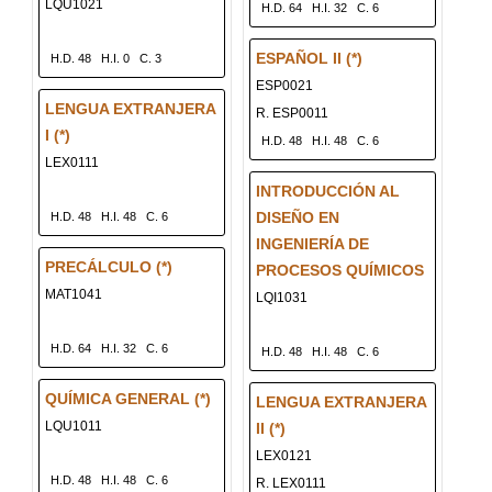
LQU1021
H.D. 64
H.I. 32
C. 6
ESPAÑOL II (*)
H.D. 48
H.I. 0
C. 3
ESP0021
LENGUA EXTRANJERA
R. ESP0011
I (*)
H.D. 48
H.I. 48
C. 6
LEX0111
INTRODUCCIÓN AL
DISEÑO EN
H.D. 48
H.I. 48
C. 6
INGENIERÍA DE
PRECÁLCULO (*)
PROCESOS QUÍMICOS
MAT1041
LQI1031
H.D. 64
H.I. 32
C. 6
H.D. 48
H.I. 48
C. 6
QUÍMICA GENERAL (*)
LENGUA EXTRANJERA
LQU1011
II (*)
LEX0121
H.D. 48
H.I. 48
C. 6
R. LEX0111