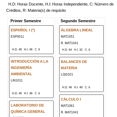
H.D: Horas Docente, H.I: Horas Independiente, C: Número de
Créditos, R: Materia(s) de requisito
Primer Semestre
Segundo Semestre
ESPAÑOL I (*)
ÁLGEBRA LINEAL
ESP0011
MAT1051
R. MAT1041
H.D. 48
H.I. 48
C. 6
H.D. 64
H.I. 32
C. 6
INTRODUCCIÓN A LA
BALANCES DE
INGENIERÍA
MATERIA
AMBIENTAL
LQI1021
LIN1011
H.D. 48
H.I. 48
C. 6
H.D. 48
H.I. 48
C. 6
CÁLCULO I
LABORATORIO DE
MAT1061
QUÍMICA GENERAL
R. MAT1041