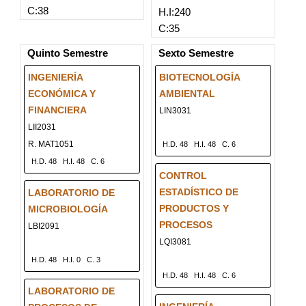
C:38
H.I:240
C:35
Quinto Semestre
Sexto Semestre
INGENIERÍA
BIOTECNOLOGÍA
ECONÓMICA Y
AMBIENTAL
FINANCIERA
LIN3031
LII2031
R. MAT1051
H.D. 48
H.I. 48
C. 6
H.D. 48
H.I. 48
C. 6
CONTROL
ESTADÍSTICO DE
LABORATORIO DE
PRODUCTOS Y
MICROBIOLOGÍA
PROCESOS
LBI2091
LQI3081
H.D. 48
H.I. 0
C. 3
H.D. 48
H.I. 48
C. 6
LABORATORIO DE