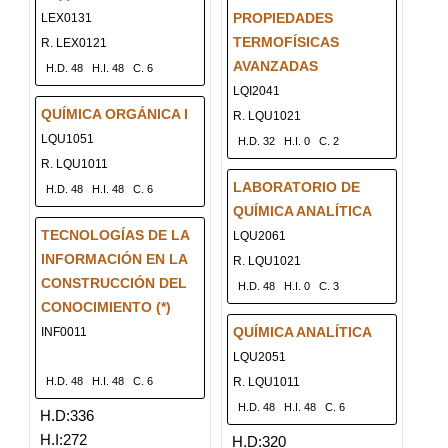
PROPIEDADES
LEX0131
TERMOFÍSICAS
R. LEX0121
AVANZADAS
H.D. 48
H.I. 48
C. 6
LQI2041
QUÍMICA ORGÁNICA I
R. LQU1021
LQU1051
H.D. 32
H.I. 0
C. 2
R. LQU1011
LABORATORIO DE
H.D. 48
H.I. 48
C. 6
QUÍMICA ANALÍTICA
TECNOLOGÍAS DE LA
LQU2061
INFORMACIÓN EN LA
R. LQU1021
CONSTRUCCIÓN DEL
H.D. 48
H.I. 0
C. 3
CONOCIMIENTO (*)
QUÍMICA ANALÍTICA
INF0011
LQU2051
H.D. 48
H.I. 48
C. 6
R. LQU1011
H.D. 48
H.I. 48
C. 6
H.D:336
H.I:272
H.D:320