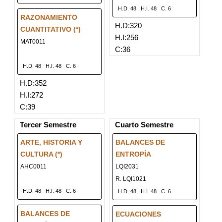
H.D. 48
H.I. 48
C. 6
RAZONAMIENTO
H.D:320
CUANTITATIVO (*)
H.I:256
MAT0011
C:36
H.D. 48
H.I. 48
C. 6
H.D:352
H.I:272
C:39
Tercer Semestre
Cuarto Semestre
ARTE, HISTORIA Y
BALANCES DE
CULTURA (*)
ENTROPÍA
AHC0011
LQI2031
R. LQI1021
H.D. 48
H.I. 48
C. 6
H.D. 48
H.I. 48
C. 6
BALANCES DE
ECUACIONES