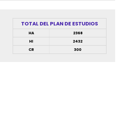
TOTAL DEL PLAN DE ESTUDIOS
HA
2368
HI
2432
CR
300
Clave Materia
Asignatura y objetivo
Clave Materia
Clave Materia
Clave Materia
Clave Materia