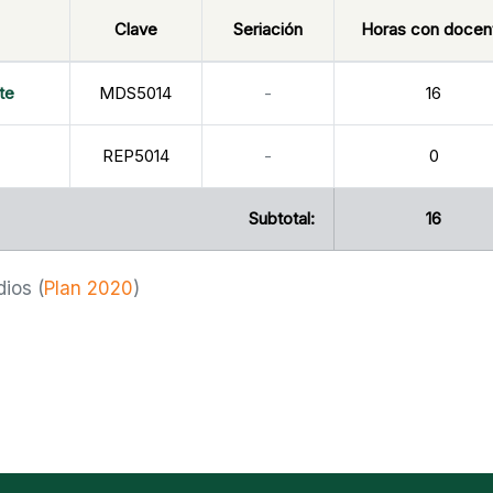
Clave
Seriación
Horas con docen
te
MDS5014
-
16
REP5014
-
0
Subtotal:
16
dios (
Plan 2020
)