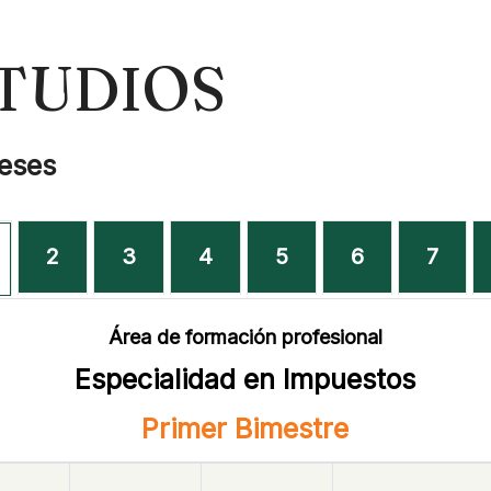
TUDIOS
eses
2
3
4
5
6
7
Área de formación profesional
Especialidad en Impuestos
Primer Bimestre