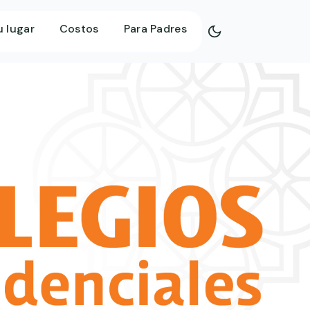
u lugar
Costos
Para Padres