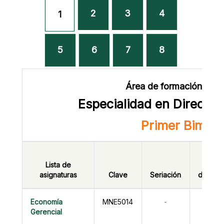
2
3
4
1
5
6
7
8
Área de formación prof
Especialidad en Direcció
Primer Bimest
Horas
Lista de
con
asignaturas
Clave
Seriación
docent
Economía
MNE5014
-
16
Gerencial