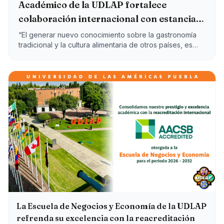
Académico de la UDLAP fortalece
colaboración internacional con estancia
de investigación en Argentina
“El generar nuevo conocimiento sobre la gastronomía
tradicional y la cultura alimentaria de otros países, es
importante en la formación de nuestros estudiantes”: Dr.
Edgar Rojas.
La Escuela de Negocios y Economía de la UDLAP
refrenda su excelencia con la reacreditación