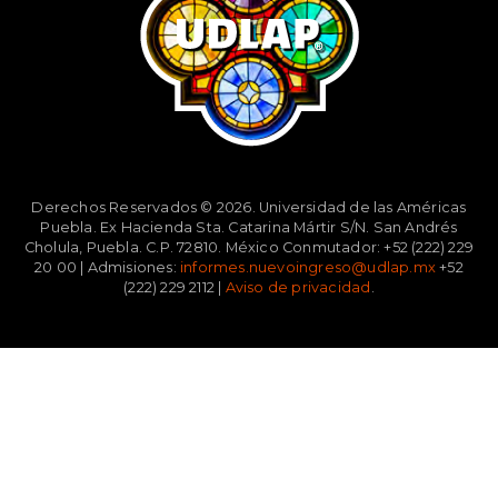
Derechos Reservados © 2026. Universidad de las Américas
Puebla. Ex Hacienda Sta. Catarina Mártir S/N. San Andrés
Cholula, Puebla. C.P. 72810. México Conmutador: +52 (222) 229
20 00 | Admisiones:
informes.nuevoingreso@udlap.mx
+52
(222) 229 2112 |
Aviso de privacidad
.