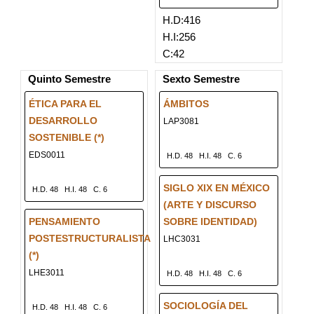
H.D:416
H.I:256
C:42
Quinto Semestre
Sexto Semestre
ÉTICA PARA EL
ÁMBITOS
DESARROLLO
LAP3081
SOSTENIBLE (*)
EDS0011
H.D. 48
H.I. 48
C. 6
SIGLO XIX EN MÉXICO
H.D. 48
H.I. 48
C. 6
(ARTE Y DISCURSO
PENSAMIENTO
SOBRE IDENTIDAD)
POSTESTRUCTURALISTA
LHC3031
(*)
LHE3011
H.D. 48
H.I. 48
C. 6
SOCIOLOGÍA DEL
H.D. 48
H.I. 48
C. 6