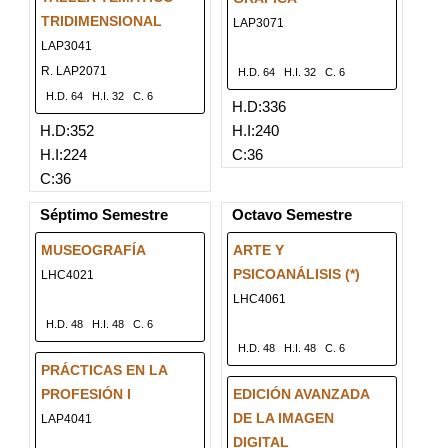
TRIDIMENSIONAL
LAP3071
LAP3041
R. LAP2071
H.D. 64
H.I. 32
C. 6
H.D. 64
H.I. 32
C. 6
H.D:336
H.D:352
H.I:240
H.I:224
C:36
C:36
Séptimo Semestre
Octavo Semestre
MUSEOGRAFÍA
ARTE Y
PSICOANÁLISIS (*)
LHC4021
LHC4061
H.D. 48
H.I. 48
C. 6
H.D. 48
H.I. 48
C. 6
PRÁCTICAS EN LA
PROFESIÓN I
EDICIÓN AVANZADA
DE LA IMAGEN
LAP4041
DIGITAL