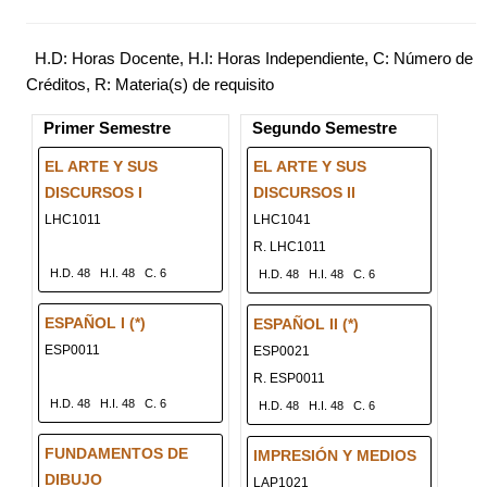
H.D: Horas Docente, H.I: Horas Independiente, C: Número de
Créditos, R: Materia(s) de requisito
Primer Semestre
Segundo Semestre
EL ARTE Y SUS
EL ARTE Y SUS
DISCURSOS I
DISCURSOS II
LHC1011
LHC1041
R. LHC1011
H.D. 48
H.I. 48
C. 6
H.D. 48
H.I. 48
C. 6
ESPAÑOL I (*)
ESPAÑOL II (*)
ESP0011
ESP0021
R. ESP0011
H.D. 48
H.I. 48
C. 6
H.D. 48
H.I. 48
C. 6
FUNDAMENTOS DE
IMPRESIÓN Y MEDIOS
DIBUJO
LAP1021