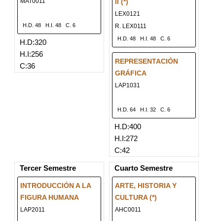
MAT0011
II (*)
LEX0121
H.D. 48
H.I. 48
C. 6
R. LEX0111
H.D. 48
H.I. 48
C. 6
H.D:320
H.I:256
REPRESENTACIÓN
C:36
GRÁFICA
LAP1031
H.D. 64
H.I. 32
C. 6
H.D:400
H.I:272
C:42
Tercer Semestre
Cuarto Semestre
INTRODUCCIÓN A LA
ARTE, HISTORIA Y
FIGURA HUMANA
CULTURA (*)
LAP2011
AHC0011