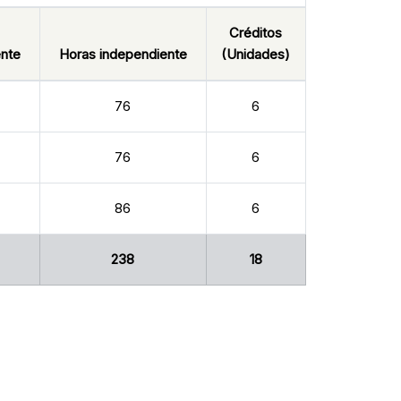
Créditos
nte
Horas independiente
(Unidades)
76
6
76
6
86
6
238
18