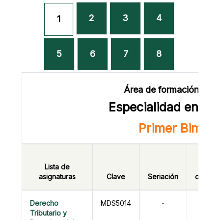
2
3
4
1
5
6
7
8
Área de formación prof
Especialidad en Im
Primer Bimest
Horas
Lista de
con
asignaturas
Clave
Seriación
docent
Derecho
MDS5014
-
16
Tributario y