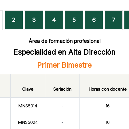
2
3
4
5
6
7
Área de formación profesional
Especialidad en Alta Dirección
Primer Bimestre
Clave
Seriación
Horas con docente
MNS5014
-
16
MNS5024
-
16