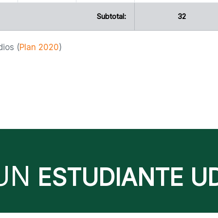
Subtotal:
32
dios (
Plan 2020
)
UN
ESTUDIANTE U