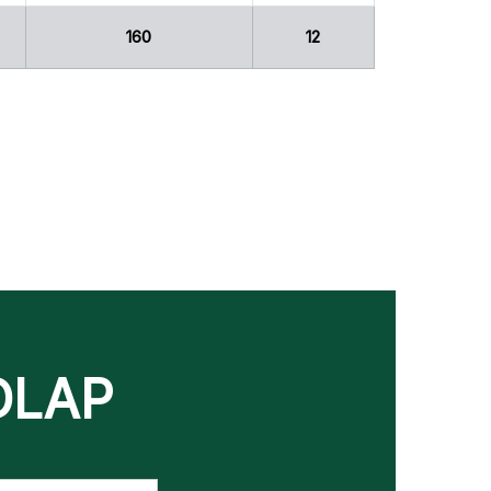
160
12
DLAP